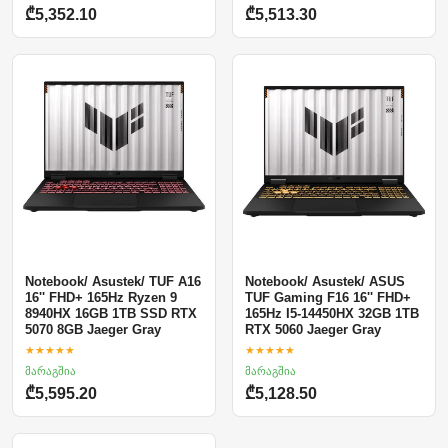
₾5,352.10
₾5,513.30
Notebook/ Asustek/ TUF A16
Notebook/ Asustek/ ASUS
16'' FHD+ 165Hz Ryzen 9
TUF Gaming F16 16'' FHD+
8940HX 16GB 1TB SSD RTX
165Hz I5-14450HX 32GB 1TB
5070 8GB Jaeger Gray
RTX 5060 Jaeger Gray
★★★★★
★★★★★
მარაგშია
მარაგშია
₾5,595.20
₾5,128.50