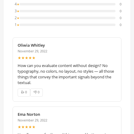
4
0
★
3
0
★
2
0
★
1
0
★
Oliwia Whitley
November 29, 2022
★★★★★
How can you evaluate content without design? No
typography, no colors, no layout, no styles — all those
things that convey the important signals beyond the
textual.
👍 0
👎 0
Ema Norton
November 29, 2022
★★★★★