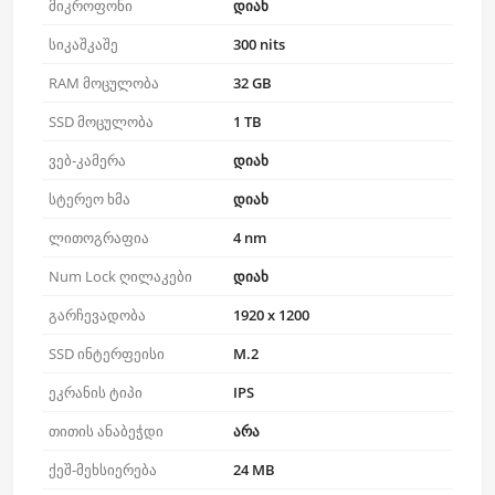
მიკროფონი
დიახ
სიკაშკაშე
300 nits
RAM მოცულობა
32 GB
SSD მოცულობა
1 TB
ვებ-კამერა
დიახ
სტერეო ხმა
დიახ
ლითოგრაფია
4 nm
Num Lock ღილაკები
დიახ
გარჩევადობა
1920 x 1200
SSD ინტერფეისი
M.2
ეკრანის ტიპი
IPS
თითის ანაბეჭდი
არა
ქეშ-მეხსიერება
24 MB