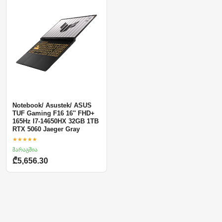
Notebook/ Asustek/ ASUS
TUF Gaming F16 16'' FHD+
165Hz I7-14650HX 32GB 1TB
RTX 5060 Jaeger Gray
★★★★★
მარაგშია
₾5,656.30