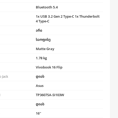
Bluetooth 5.4
1x USB 3.2 Gen 2 Type‑C 1x Thunderbolt
4 Type‑C
არა
საოფისე
Matte Gray
1.78 kg
Vivobook 16 Flip
 Jack
დიახ
Asus
N
TP3607SA-SI103W
დიახ
ი
16''