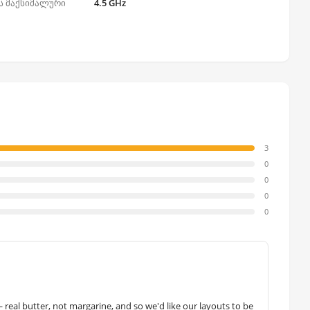
ს მაქსიმალური
4.5 GHz
3
0
0
0
0
— real butter, not margarine, and so we'd like our layouts to be