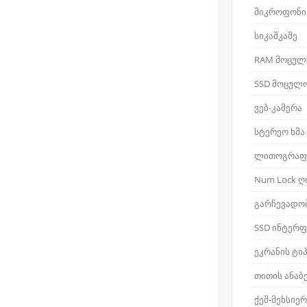
მიკროფონი
სიკაშკაშე
RAM მოცულ
SSD მოცულ
ვებ-კამერა
სტერეო ხმა
ლითოგრაფ
Num Lock ღ
გარჩევადო
SSD ინტერფ
ეკრანის ტი
თითის ანაბ
ქეშ-მეხსიე