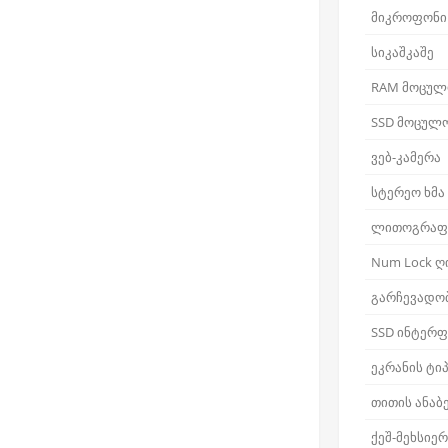
მიკროფონი
სიკაშკაშე
RAM მოცულ
SSD მოცულ
ვებ-კამერა
სტერეო ხმა
ლითოგრაფ
Num Lock ღ
გარჩევადო
SSD ინტერფ
ეკრანის ტი
თითის ანაბ
ქეშ-მეხსიე