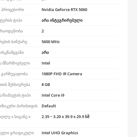
 პროცესორი
Nvidia Geforce RTX 5060
ტერის ტიპი
არა ინტეგრირებული
 რაოდენობა
2
რების სიჩქარე
5600 MHz
ისკწამყვანი
არა
ს მწარმოებელი
Intel
ს გარჩევადობა
1080P FHD IR Camera
თის მეხსიერება
8 GB
/ჩიპსეტის ტიპი
Intel Core i9
იზიკური პირისთვის
Default
აღლე x სიგანე x
2.35 ~ 3.20 x 39.9 x 29.9 სმ
ბული გრაფიკული
Intel UHD Graphics