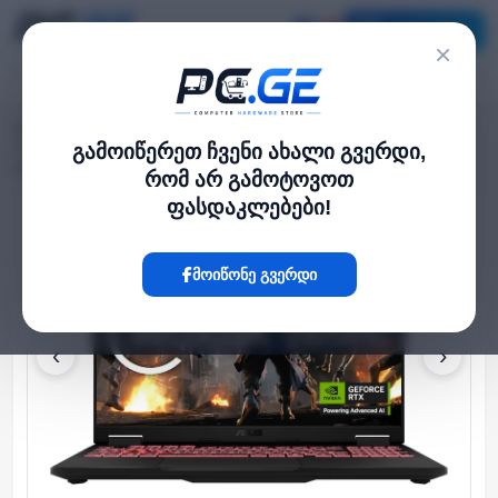
კატალოგი
×
მთავარი
ლეპტოპი და ნოუთბუქი
›
›
TUF A16 16'' FHD+ 165Hz Ryzen 9 8940HX 32GB 1TB SSD RTX 5060 8GB
გამოიწერეთ ჩვენი ახალი გვერდი,
Jaeger Gray
რომ არ გამოტოვოთ
ფასდაკლებები!
Hot
მოიწონე გვერდი
‹
›