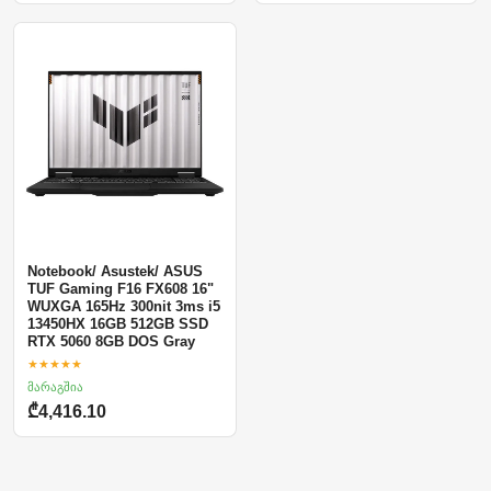
Notebook/ Asustek/ ASUS
TUF Gaming F16 FX608 16"
WUXGA 165Hz 300nit 3ms i5
13450HX 16GB 512GB SSD
RTX 5060 8GB DOS Gray
★★★★★
მარაგშია
₾4,416.10