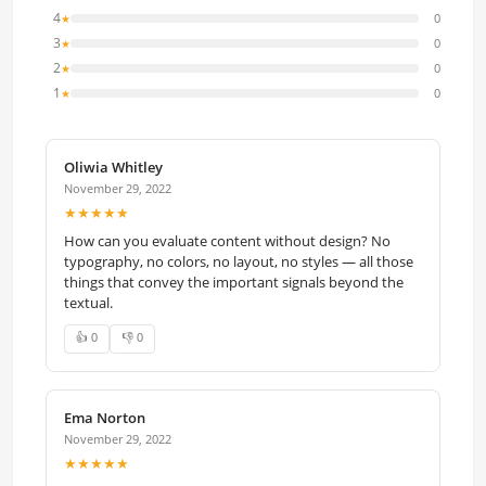
4
0
★
3
0
★
2
0
★
1
0
★
Oliwia Whitley
November 29, 2022
★★★★★
How can you evaluate content without design? No
typography, no colors, no layout, no styles — all those
things that convey the important signals beyond the
textual.
👍 0
👎 0
Ema Norton
November 29, 2022
★★★★★