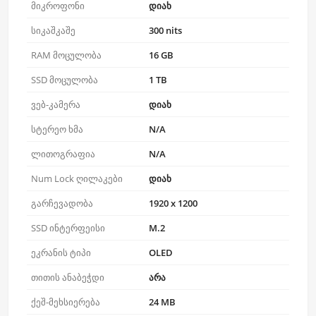
მიკროფონი
დიახ
სიკაშკაშე
300 nits
RAM მოცულობა
16 GB
SSD მოცულობა
1 TB
ვებ-კამერა
დიახ
სტერეო ხმა
N/A
ლითოგრაფია
N/A
Num Lock ღილაკები
დიახ
გარჩევადობა
1920 x 1200
SSD ინტერფეისი
M.2
ეკრანის ტიპი
OLED
თითის ანაბეჭდი
არა
ქეშ-მეხსიერება
24 MB