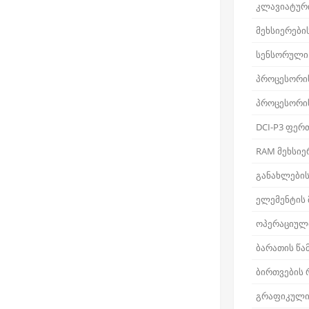
კლავიატური
მეხსიერები
სენსორული
პროცესორი
პროცესორი
DCI-P3 ფერ
RAM მეხსიე
განახლების
ელემენტის
ოპერაციული
ბარათის წა
ბირთვების
გრაფიკული