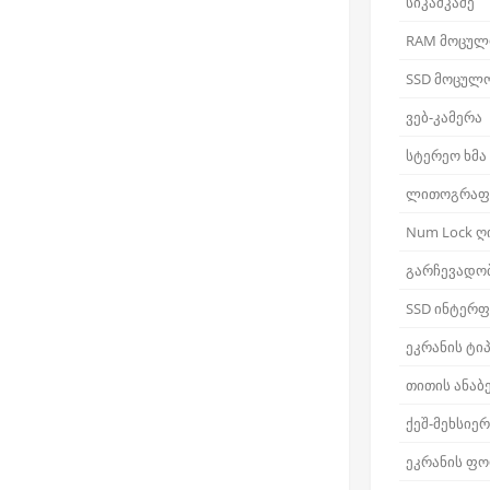
სიკაშკაშე
RAM მოცულ
SSD მოცულ
ვებ-კამერა
სტერეო ხმა
ლითოგრაფ
Num Lock ღ
გარჩევადო
SSD ინტერფ
ეკრანის ტი
თითის ანაბ
ქეშ-მეხსიე
ეკრანის ფ