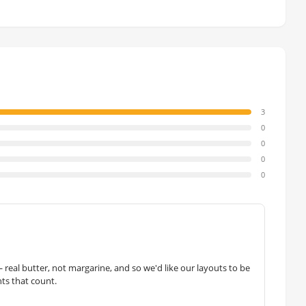
3
0
0
0
0
— real butter, not margarine, and so we'd like our layouts to be
hts that count.