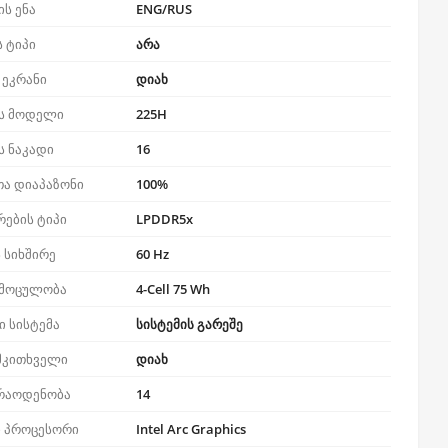
ს ენა
ENG/RUS
ს ტიპი
არა
 ეკრანი
დიახ
ს მოდელი
225H
ს ნაკადი
16
თა დიაპაზონი
100%
რების ტიპი
LPDDR5x
 სიხშირე
60 Hz
 მოცულობა
4-Cell 75 Wh
 სისტემა
სისტემის გარეშე
მკითხველი
დიახ
 რაოდენობა
14
 პროცესორი
Intel Arc Graphics