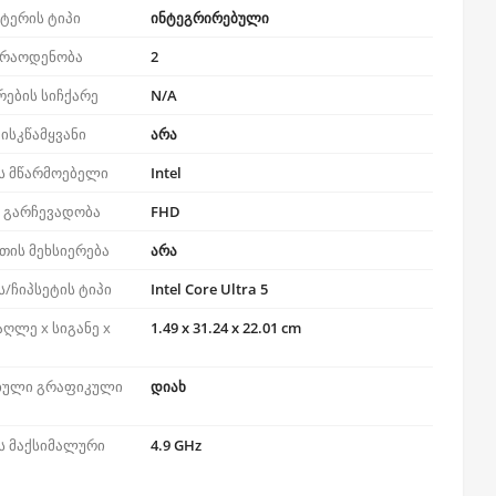
ტერის ტიპი
ინტეგრირებული
 რაოდენობა
2
რების სიჩქარე
N/A
ისკწამყვანი
არა
ს მწარმოებელი
Intel
ს გარჩევადობა
FHD
თის მეხსიერება
არა
/ჩიპსეტის ტიპი
Intel Core Ultra 5
აღლე x სიგანე x
1.49 x 31.24 x 22.01 cm
ბული გრაფიკული
დიახ
ს მაქსიმალური
4.9 GHz