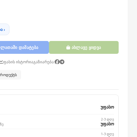
ა ›
ლათაში დამატება
ახლავე ყიდვა
ფასის ისტორია
გაზიარება:
 პროდუქტს
უფასო
2-3 დღე
უფასო
ზე
1-3 დღე