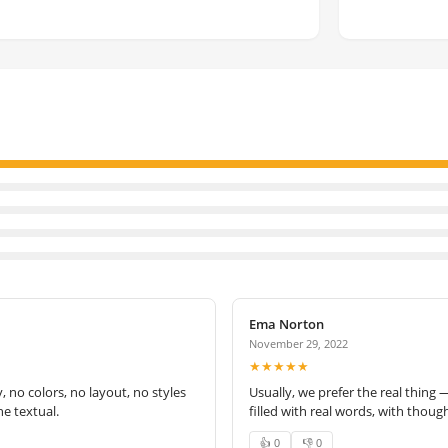
Ema Norton
November 29, 2022
★★★★★
no colors, no layout, no styles
Usually, we prefer the real thing 
e textual.
filled with real words, with thoug
👍 0
👎 0