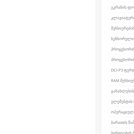
ეკრანის ფ
კლავიატური
მეხსიერები
სენსორული
პროცესორი
პროცესორი
DCI-P3 ფერ
RAM მეხსიე
განახლების
ელემენტის
ოპერაციული
ბარათის წა
ბირთვების