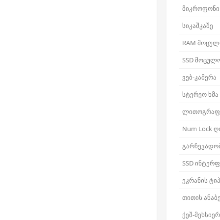
მიკროფონი
სიკაშკაშე
RAM მოცულ
SSD მოცულ
ვებ-კამერა
სტერეო ხმა
ლითოგრაფ
Num Lock ღ
გარჩევადო
SSD ინტერფ
ეკრანის ტი
თითის ანაბ
ქეშ-მეხსიე