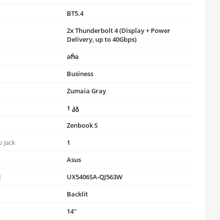
BT5.4
2x Thunderbolt 4 (Display + Power
Delivery, up to 40Gbps)
არა
Business
Zumaia Gray
1 კგ
Zenbook S
 Jack
1
Asus
N
UX5406SA-QJ563W
Backlit
ი
14''