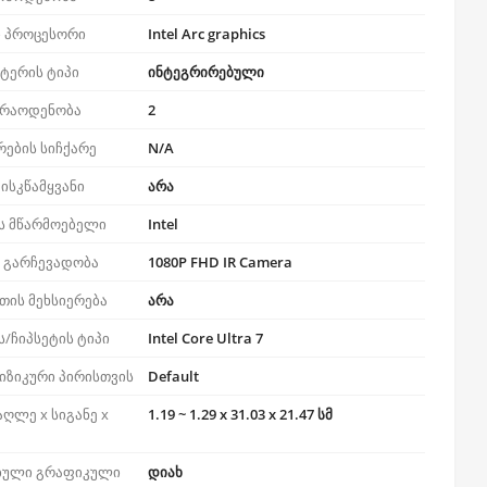
 პროცესორი
Intel Arc graphics
ტერის ტიპი
ინტეგრირებული
 რაოდენობა
2
რების სიჩქარე
N/A
ისკწამყვანი
არა
ს მწარმოებელი
Intel
ს გარჩევადობა
1080P FHD IR Camera
თის მეხსიერება
არა
/ჩიპსეტის ტიპი
Intel Core Ultra 7
იზიკური პირისთვის
Default
აღლე x სიგანე x
1.19 ~ 1.29 x 31.03 x 21.47 სმ
ბული გრაფიკული
დიახ