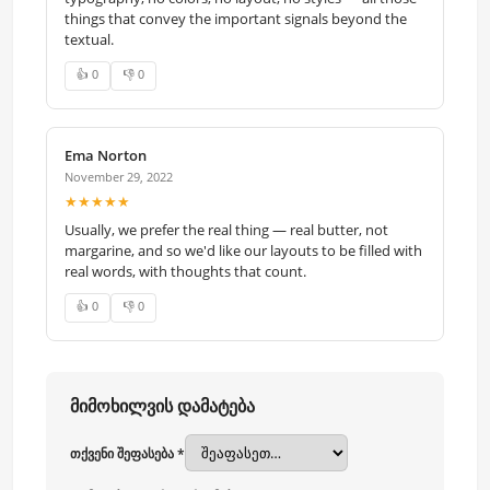
things that convey the important signals beyond the
textual.
👍 0
👎 0
Ema Norton
November 29, 2022
★★★★★
Usually, we prefer the real thing — real butter, not
margarine, and so we'd like our layouts to be filled with
real words, with thoughts that count.
👍 0
👎 0
მიმოხილვის დამატება
თქვენი შეფასება *