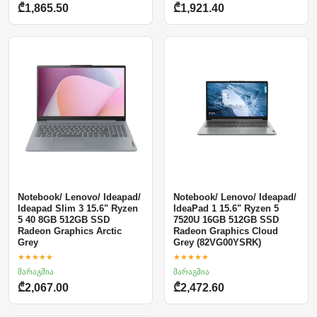
₾1,865.50
₾1,921.40
Notebook/ Lenovo/ Ideapad/
Notebook/ Lenovo/ Ideapad/
Ideapad Slim 3 15.6" Ryzen
IdeaPad 1 15.6" Ryzen 5
5 40 8GB 512GB SSD
7520U 16GB 512GB SSD
Radeon Graphics Arctic
Radeon Graphics Cloud
Grey
Grey (82VG00YSRK)
★★★★★
★★★★★
მარაგშია
მარაგშია
₾2,067.00
₾2,472.60