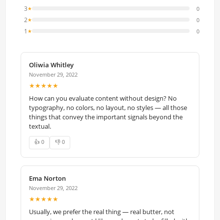
3
0
★
2
0
★
1
0
★
Oliwia Whitley
November 29, 2022
★★★★★
How can you evaluate content without design? No
typography, no colors, no layout, no styles — all those
things that convey the important signals beyond the
textual.
👍 0
👎 0
Ema Norton
November 29, 2022
★★★★★
Usually, we prefer the real thing — real butter, not