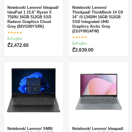
Notebook/ Lenovo/ Ideapad/
Notebook/ Lenovo/
IdeaPad 1 15.6" Ryzen 5
Thinkpad/ ThinkBook 14 G9
7520U 16GB 512GB SSD
14'' i5-13420H 16GB 512GB
Radeon Graphics Cloud
SSD Integrated UHD
Grey (82VG00YSRK)
Graphics Arctic Grey
(21UY001AFW)
★★★★★
★★★★★
მარაგშია
მარაგშია
₾2,472.60
₾2,639.00
Notebook/ Lenovo/ SMB/
Notebook/ Lenovo/ Ideapad/