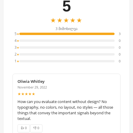
5
★★★★★
3 მიმოხილვა
5
3
★
4
0
★
3
0
★
2
0
★
1
0
★
Oliwia Whitley
November 29, 2022
★★★★★
How can you evaluate content without design? No
typography, no colors, no layout, no styles — all those
things that convey the important signals beyond the
textual.
👍 0
👎 0