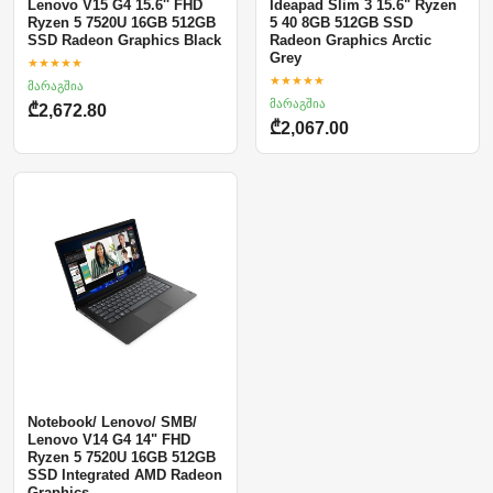
Lenovo V15 G4 15.6'' FHD
Ideapad Slim 3 15.6" Ryzen
Ryzen 5 7520U 16GB 512GB
5 40 8GB 512GB SSD
SSD Radeon Graphics Black
Radeon Graphics Arctic
Grey
★★★★★
★★★★★
მარაგშია
მარაგშია
₾2,672.80
₾2,067.00
Notebook/ Lenovo/ SMB/
Lenovo V14 G4 14" FHD
Ryzen 5 7520U 16GB 512GB
SSD Integrated AMD Radeon
Graphics