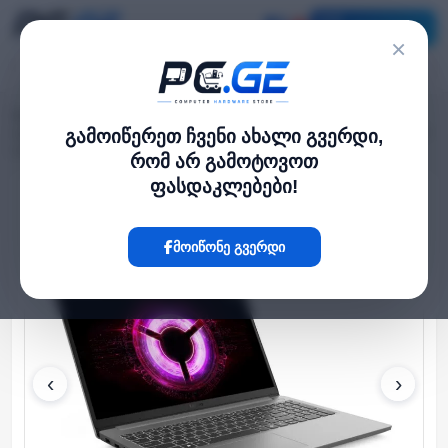
კატალოგი
×
მთავარი
ლეპტოპი და ნოუთბუქი
›
›
Legion/LOQ 15.6" FHD 144Hz Ryzen 5 150 16GB 512GB SSD RTX 3050 6GB
გამოიწერეთ ჩვენი ახალი გვერდი,
Luna Grey
რომ არ გამოტოვოთ
ფასდაკლებები!
Hot
მოიწონე გვერდი
‹
›