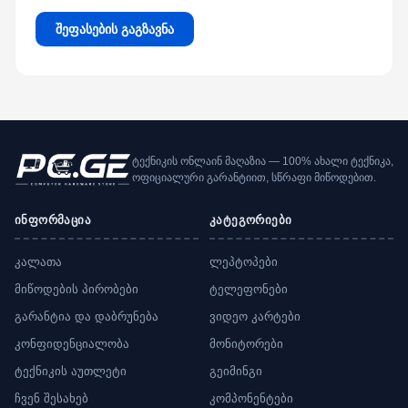
შეფასების გაგზავნა
ტექნიკის ონლაინ მაღაზია — 100% ახალი ტექნიკა,
ოფიციალური გარანტიით, სწრაფი მიწოდებით.
ინფორმაცია
კატეგორიები
კალათა
ლეპტოპები
მიწოდების პირობები
ტელეფონები
გარანტია და დაბრუნება
ვიდეო კარტები
კონფიდენციალობა
მონიტორები
ტექნიკის აუთლეტი
გეიმინგი
ჩვენ შესახებ
კომპონენტები