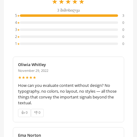
★★★★★
3 მიმოხილვა
5
3
★
4
0
★
3
0
★
2
0
★
1
0
★
Oliwia Whitley
November 29, 2022
★★★★★
How can you evaluate content without design? No
typography, no colors, no layout, no styles — all those
things that convey the important signals beyond the
textual.
👍 0
👎 0
Ema Norton