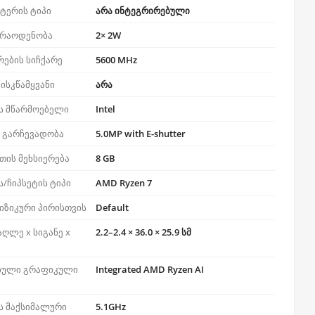
ტერის ტიპი
არა ინტეგრირებული
 რაოდენობა
2× 2W
რების სიჩქარე
5600 MHz
ისკწამყვანი
არა
ს მწარმოებელი
Intel
ს გარჩევადობა
5.0MP with E-shutter
თის მეხსიერება
8 GB
/ჩიპსეტის ტიპი
AMD Ryzen 7
იზიკური პირისთვის
Default
აღლე x სიგანე x
2.2–2.4 × 36.0 × 25.9 სმ
ბული გრაფიკული
Integrated AMD Ryzen AI
ს მაქსიმალური
5.1GHz