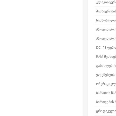
კლავიატური
მეხსიერები
სენსორული
პროცესორი
პროცესორი
DCI-P3 ფერ
RAM მეხსიე
განახლების
ელემენტის
ოპერაციული
ბარათის წა
ბირთვების
გრაფიკული