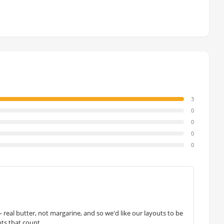
3
0
0
0
0
— real butter, not margarine, and so we'd like our layouts to be
hts that count.