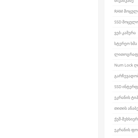
სიკაშკაშე
RAM მოცულ
SSD მოცულ
ვებ-კამერა
სტერეო ხმა
ლითოგრაფ
Num Lock ღ
გარჩევადო
SSD ინტერფ
ეკრანის ტი
თითის ანაბ
ქეშ-მეხსიე
ეკრანის ფ