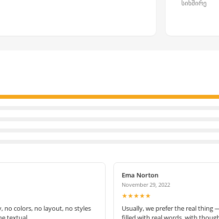
სიხშირე
Ema Norton
November 29, 2022
★★★★★
no colors, no layout, no styles
Usually, we prefer the real thing 
e textual.
filled with real words, with thoug