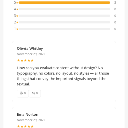
5
3
★
4
0
★
3
0
★
2
0
★
1
0
★
Oliwia Whitley
November 29, 2022
★★★★★
How can you evaluate content without design? No
typography, no colors, no layout, no styles — all those
things that convey the important signals beyond the
textual.
👍 0
👎 0
Ema Norton
November 29, 2022
★★★★★