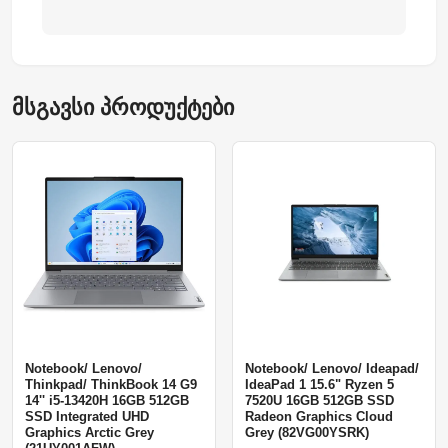
მსგავსი პროდუქტები
Notebook/ Lenovo/
Notebook/ Lenovo/ Ideapad/
Thinkpad/ ThinkBook 14 G9
IdeaPad 1 15.6" Ryzen 5
14'' i5-13420H 16GB 512GB
7520U 16GB 512GB SSD
SSD Integrated UHD
Radeon Graphics Cloud
Graphics Arctic Grey
Grey (82VG00YSRK)