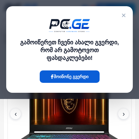
კატალოგი
×
მთავარი
ლეპტოპი და ნოუთბუქი
›
›
MSI Katana 15 15.6" FHD 144Hz i7-14650HX 32GB 1TB RTX 5050 (B14WEK)
გამოიწერეთ ჩვენი ახალი გვერდი,
რომ არ გამოტოვოთ
ფასდაკლებები!
Hot
მოიწონე გვერდი
‹
›