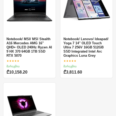
Notebook/ MSI/ MSI Stealth
Notebook/ Lenovo/ Ideapad/
A16 Mercedes AMG 16"
Yoga 7 14'' OLED Touch
QHD+ OLED 240Hz Ryzen AI
Ultra 7 256V 16GB 512GB
9 HX 370 64GB 1TB SSD
SSD Integrated Intel Arc
RTX 5070
Graphics Luna Grey
★★★★★
★★★★★
მარაგშია
მარაგშია
₾10,158.20
₾3,811.60