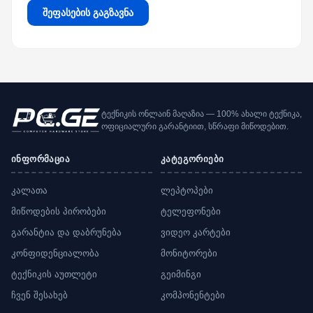
შეფასების გაგზავნა
ტექნიკის ონლაინ მაღაზია — 100% ახალი ტექნიკა,
ოფიციალური გარანტიით, სწრაფი მიწოდებით.
ინფორმაცია
კატეგორიები
კალათა
ლეპტოპები
მიწოდების პირობები
ტელეფონები
გარანტია და დაბრუნება
ვიდეო კარტები
კონფიდენციალობა
მონიტორები
ტექნიკის აუთლეტი
გეიმინგი
ჩვენ შესახებ
კომპონენტები