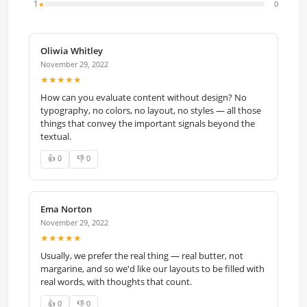
1
0
★
Oliwia Whitley
November 29, 2022
★★★★★
How can you evaluate content without design? No
typography, no colors, no layout, no styles — all those
things that convey the important signals beyond the
textual.
👍 0
👎 0
Ema Norton
November 29, 2022
★★★★★
Usually, we prefer the real thing — real butter, not
margarine, and so we'd like our layouts to be filled with
real words, with thoughts that count.
👍 0
👎 0