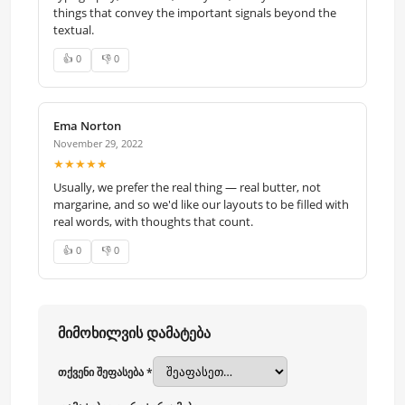
things that convey the important signals beyond the
textual.
👍 0
👎 0
Ema Norton
November 29, 2022
★★★★★
Usually, we prefer the real thing — real butter, not
margarine, and so we'd like our layouts to be filled with
real words, with thoughts that count.
👍 0
👎 0
მიმოხილვის დამატება
თქვენი შეფასება *