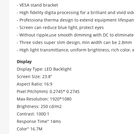
- VESA stand bracket
- High fidelity digita processing for a brilliant and vivid vi
- Professiona therma design to extend equipment lifespan
- Screen can reduce blue light, protect eyes
- Without ripple,use smooth dimming with DC to eliminate 
- Three sides super slim design, min width can be 2.8mm
- High light transmittance, uniform brightness, rich color,
Display
Display Type: LED Backlight
Screen Size: 23.8”
Aspect Ratio: 16:9
Pixel Pitch(mm): 0.2745* 0.2745
Max Resolution: 1920*1080
Brightness: 250 cd/m2
Contrast: 1000:1
Response Time" 14ms
Color" 16.7M