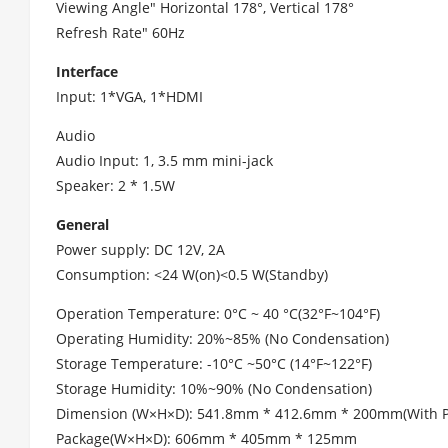
Viewing Angle" Horizontal 178°, Vertical 178°
Refresh Rate" 60Hz
Interface
Input: 1*VGA, 1*HDMI
Audio
Audio Input: 1, 3.5 mm mini-jack
Speaker: 2 * 1.5W
General
Power supply: DC 12V, 2A
Consumption: <24 W(on)<0.5 W(Standby)
Operation Temperature: 0°C ~ 40 °C(32°F~104°F)
Operating Humidity: 20%~85% (No Condensation)
Storage Temperature: -10°C ~50°C (14°F~122°F)
Storage Humidity: 10%~90% (No Condensation)
Dimension (W×H×D): 541.8mm * 412.6mm * 200mm(With P
Package(W×H×D): 606mm * 405mm * 125mm