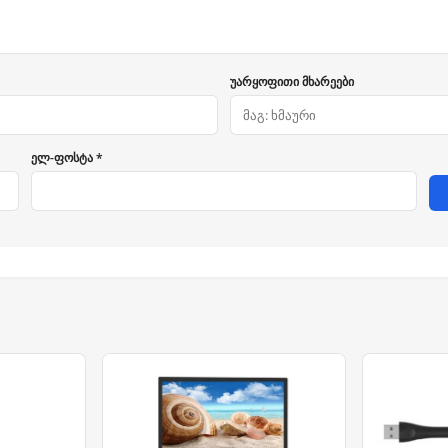
უარყოფითი მხარეები
ელ-ფოსტა *