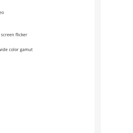
deo
screen flicker
 wide color gamut