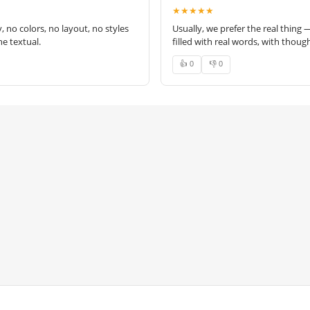
★★★★★
no colors, no layout, no styles
Usually, we prefer the real thing 
e textual.
filled with real words, with thoug
👍 0
👎 0