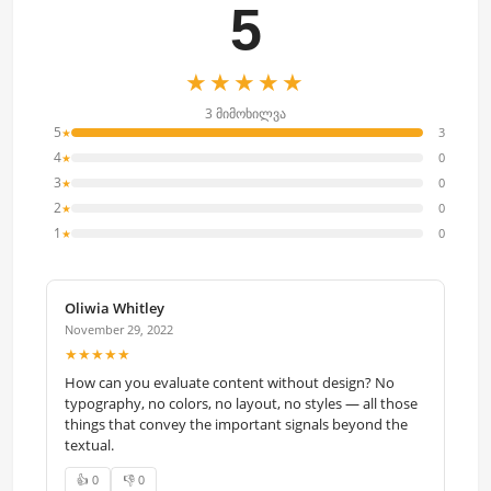
5
★★★★★
3 მიმოხილვა
5
3
★
4
0
★
3
0
★
2
0
★
1
0
★
Oliwia Whitley
November 29, 2022
★★★★★
How can you evaluate content without design? No
typography, no colors, no layout, no styles — all those
things that convey the important signals beyond the
textual.
👍 0
👎 0