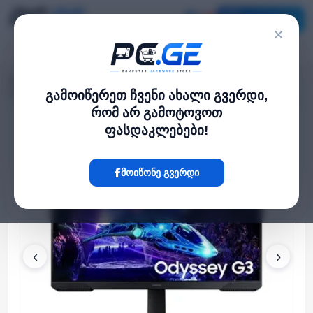
კატალოგი
×
მთავარი
მონიტორი და TV
›
›
Odyssey G3 LS24DG300EIXCI 24" FHD 1920x1080 VA 1ms 180Hz
გამოიწერეთ ჩვენი ახალი გვერდი,
რომ არ გამოტოვოთ
ფასდაკლებები!
Hot
მოიწონე გვერდი
‹
›