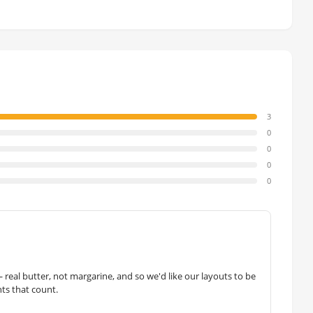
3
0
0
0
0
— real butter, not margarine, and so we'd like our layouts to be
hts that count.