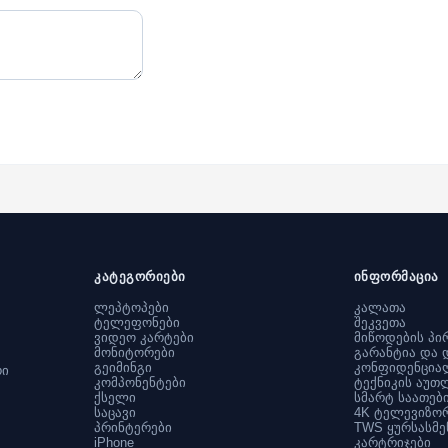
კატეგორიები
ინფორმაცია
ლეპტოპები
კალათა
ტელეფონები
შეკვეთა
ვიდეო კარტები
მიწოდების პი
მონიტორები
გარანტია და 
გეიმინგი
კონფიდენცია
რი
კომპონენტები
ტექნიკის აუთ
ქსელი
სმარტ საათებ
საცავი
4K ტელევიზო
პრინტერები
TWS ყურსასმე
iPhone
კარტრიჯები