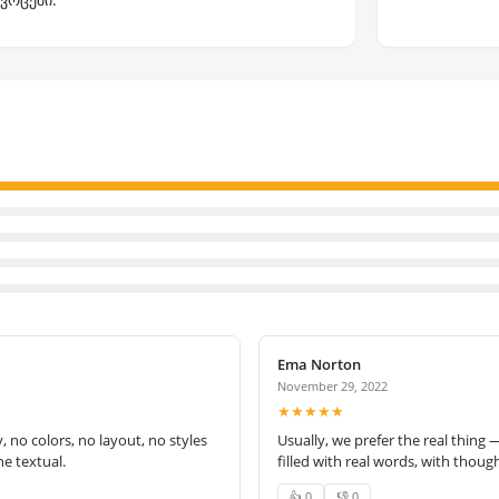
Ema Norton
November 29, 2022
★★★★★
no colors, no layout, no styles
Usually, we prefer the real thing 
e textual.
filled with real words, with thoug
👍 0
👎 0