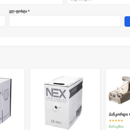
ელ-ფოსტა *
პაჩკორდი C
★★★★★
მარაგშია