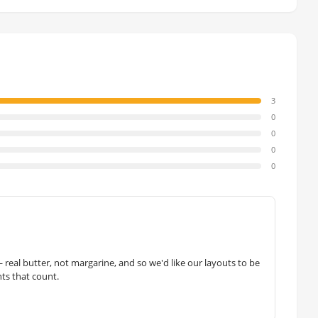
3
0
0
0
0
— real butter, not margarine, and so we'd like our layouts to be
hts that count.