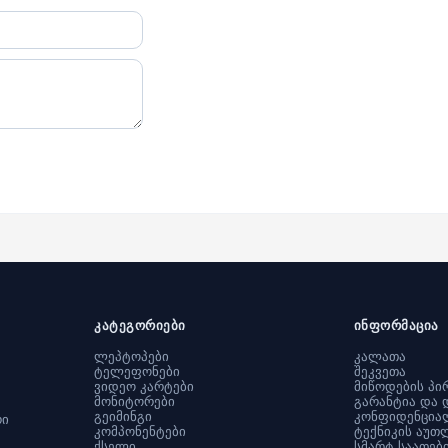
კატეგორიები
ინფორმაცია
ლეპტოპები
კალათა
ტელეფონები
შეკვეთა
ვიდეო კარტები
მიწოდების პი
მონიტორები
გარანტია და 
გეიმინგი
კონფიდენცია
რი
კომპონენტები
ტექნიკის აუთ
ქსელი
სმარტ საათებ