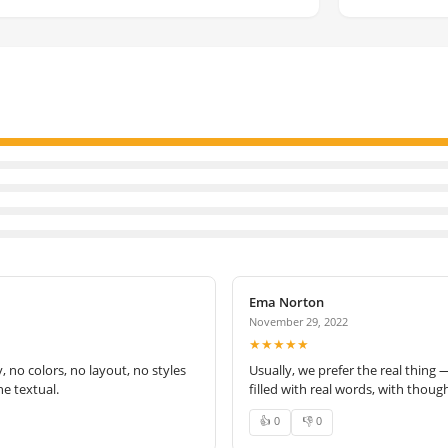
Ema Norton
November 29, 2022
★★★★★
no colors, no layout, no styles
Usually, we prefer the real thing 
e textual.
filled with real words, with thoug
👍 0
👎 0