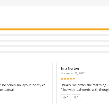
Ema Norton
November 29, 2022
★★★★★
no colors, no layout, no styles
Usually, we prefer the real thing 
e textual.
filled with real words, with thoug
👍 0
👎 0