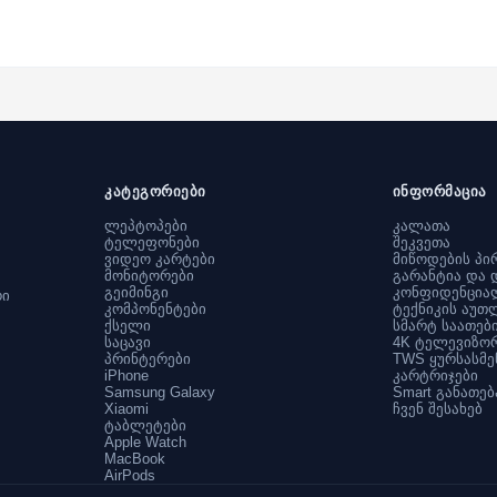
კატეგორიები
ინფორმაცია
ლეპტოპები
კალათა
ტელეფონები
შეკვეთა
ვიდეო კარტები
მიწოდების პი
მონიტორები
გარანტია და 
გეიმინგი
კონფიდენცია
რი
კომპონენტები
ტექნიკის აუთ
ქსელი
სმარტ საათებ
საცავი
4K ტელევიზო
პრინტერები
TWS ყურსასმე
iPhone
კარტრიჯები
Samsung Galaxy
Smart განათებ
Xiaomi
ჩვენ შესახებ
ტაბლეტები
Apple Watch
MacBook
AirPods