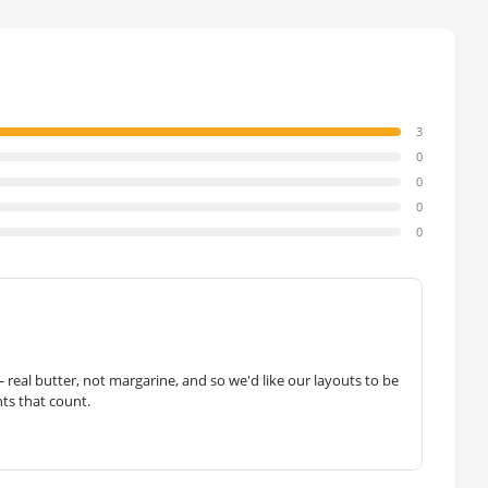
3
0
0
0
0
— real butter, not margarine, and so we'd like our layouts to be
hts that count.