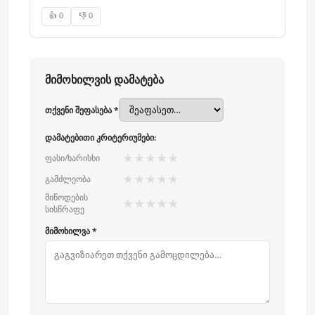
👍 0
👎 0
მიმოხილვის დამატება
თქვენი შეფასება *
დამატებითი კრიტერიუმები:
★
★
★
★
★
ფასი/ხარისხი
★
★
★
★
★
გამძლეობა
მიწოდების
★
★
★
★
★
სისწრაფე
მიმოხილვა *