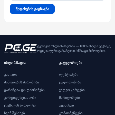
შეფასების გაგზავნა
ტექნიკის ონლაინ მაღაზია — 100% ახალი ტექნიკა,
ოფიციალური გარანტიით, სწრაფი მიწოდებით.
ინფორმაცია
კატეგორიები
კალათა
ლეპტოპები
მიწოდების პირობები
ტელეფონები
გარანტია და დაბრუნება
ვიდეო კარტები
კონფიდენციალობა
მონიტორები
ტექნიკის აუთლეტი
გეიმინგი
ჩვენ შესახებ
კომპონენტები