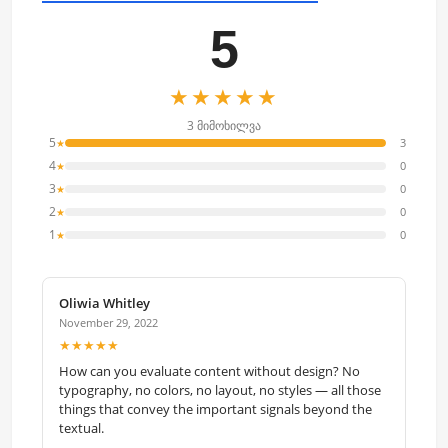
5
★★★★★
3 მიმოხილვა
5
3
★
4
0
★
3
0
★
2
0
★
1
0
★
Oliwia Whitley
November 29, 2022
★★★★★
How can you evaluate content without design? No
typography, no colors, no layout, no styles — all those
things that convey the important signals beyond the
textual.