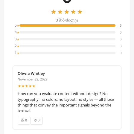
★★★★★
3 მიმოხილვა
5
3
★
4
0
★
3
0
★
2
0
★
1
0
★
Oliwia Whitley
November 29, 2022
★★★★★
How can you evaluate content without design? No
typography, no colors, no layout, no styles — all those
things that convey the important signals beyond the
textual.
👍 0
👎 0