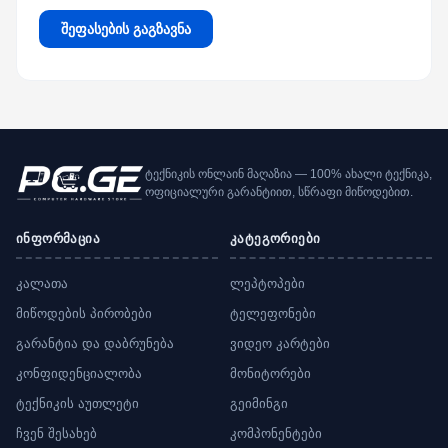
შეფასების გაგზავნა
ტექნიკის ონლაინ მაღაზია — 100% ახალი ტექნიკა,
ოფიციალური გარანტიით, სწრაფი მიწოდებით.
ინფორმაცია
კატეგორიები
კალათა
ლეპტოპები
მიწოდების პირობები
ტელეფონები
გარანტია და დაბრუნება
ვიდეო კარტები
კონფიდენციალობა
მონიტორები
ტექნიკის აუთლეტი
გეიმინგი
ჩვენ შესახებ
კომპონენტები