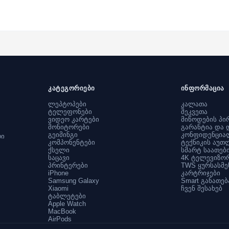
კატეგორიები
ინფორმაცია
ლეპტოპები
კალათა
ტელეფონები
შეკვეთა
ვიდეო კარტები
მიწოდების პი
მონიტორები
გარანტია და 
გეიმინგი
კონფიდენცია
რი
კომპონენტები
ტექნიკის აუთ
ქსელი
სმარტ საათებ
საცავი
4K ტელევიზო
პრინტერები
TWS ყურსასმე
iPhone
კარტრიჯები
Samsung Galaxy
Smart განათებ
Xiaomi
ჩვენ შესახებ
ტაბლეტები
Apple Watch
MacBook
AirPods