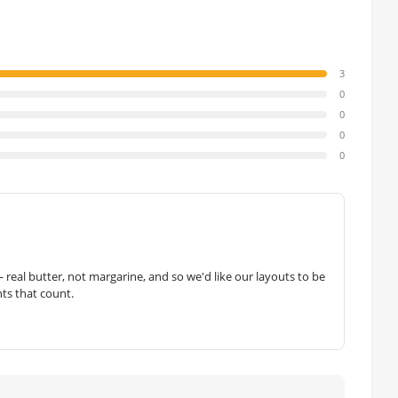
3
0
0
0
0
— real butter, not margarine, and so we'd like our layouts to be
hts that count.