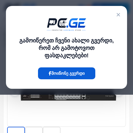
კატალოგი
×
მთავარი
Network Switch
›
›
PoE სვიჩი - 16x100 მბ/წმ PoE (at/af) პორტი, 1x1000 მბ/წმ, არამართვადი
გამოიწერეთ ჩვენი ახალი გვერდი,
125 ვტ
რომ არ გამოტოვოთ
ფასდაკლებები!
Hot
მოიწონე გვერდი
‹
›