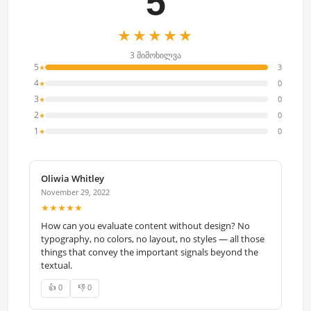
5
★★★★★
3 მიმოხილვა
5
3
★
4
0
★
3
0
★
2
0
★
1
0
★
Oliwia Whitley
November 29, 2022
★★★★★
How can you evaluate content without design? No
typography, no colors, no layout, no styles — all those
things that convey the important signals beyond the
textual.
👍 0
👎 0