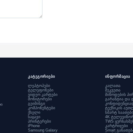
კატეგორიები
ინფორმაცია
ლეპტოპები
კალათა
ტელეფონები
შეკვეთა
ვიდეო კარტები
მიწოდების პი
მონიტორები
გარანტია და 
გეიმინგი
კონფიდენცია
რი
კომპონენტები
ტექნიკის აუთ
ქსელი
სმარტ საათებ
საცავი
4K ტელევიზო
პრინტერები
TWS ყურსასმე
iPhone
კარტრიჯები
Samsung Galaxy
Smart განათებ