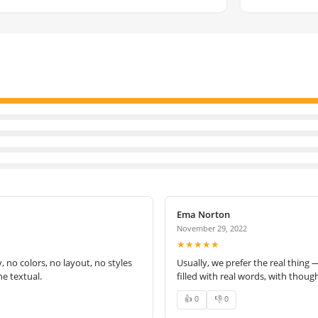
Ema Norton
November 29, 2022
★★★★★
no colors, no layout, no styles
Usually, we prefer the real thing 
e textual.
filled with real words, with thoug
👍 0
👎 0