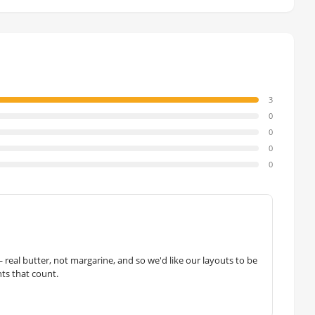
3
0
0
0
0
— real butter, not margarine, and so we'd like our layouts to be
hts that count.