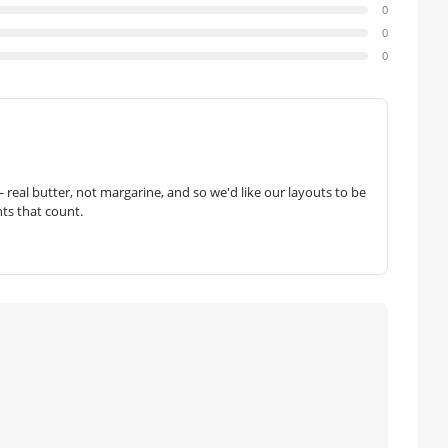
0
0
0
— real butter, not margarine, and so we'd like our layouts to be
hts that count.