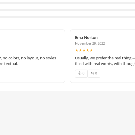
Ema Norton
November 29, 2022
★★★★★
no colors, no layout, no styles
Usually, we prefer the real thing 
e textual.
filled with real words, with thoug
👍 0
👎 0