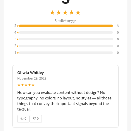
★★★★★
3 მიმოხილვა
5
3
★
4
0
★
3
0
★
2
0
★
1
0
★
Oliwia Whitley
November 29, 2022
★★★★★
How can you evaluate content without design? No
typography, no colors, no layout, no styles — all those
things that convey the important signals beyond the
textual.
👍 0
👎 0