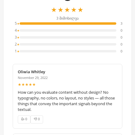
★★★★★
3 მიმოხილვა
5
3
★
4
0
★
3
0
★
2
0
★
1
0
★
Oliwia Whitley
November 29, 2022
★★★★★
How can you evaluate content without design? No
typography, no colors, no layout, no styles — all those
things that convey the important signals beyond the
textual.
👍 0
👎 0