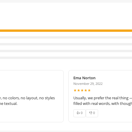
Ema Norton
November 29, 2022
★★★★★
no colors, no layout, no styles
Usually, we prefer the real thing 
e textual.
filled with real words, with thoug
👍 0
👎 0