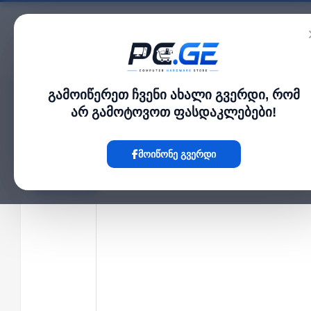
კატალოგი
გამოიწერეთ ჩვენი ახალი გვერდი, რომ
მთავარი
ქსელი და Wi-Fi-ფაიბერი
1.25 გბ/წმ SFP მოდული, მრავალ მოდი
›
›
არ გამოტოვოთ ფასდაკლებები!
Hot
მოიწონე გვერდი