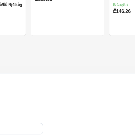
მარაგშია
ბ/წმ Rj45-ზე
₾146.26