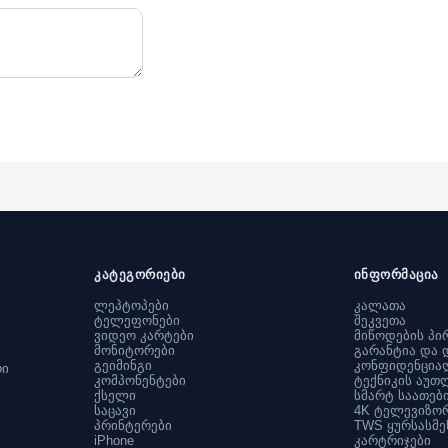
კატეგორიები
ინფორმაცია
ლეპტოპები
კალათა
ტელეფონები
შეკვეთა
ვიდეო კარტები
მიწოდების პი
მონიტორები
გარანტია და 
გეიმინგი
კონფიდენცია
რი
კომპონენტები
ტექნიკის აუთ
ქსელი
სმარტ საათებ
საცავი
4K ტელევიზო
პრინტერები
TWS ყურსასმე
iPhone
კარტრიჯები