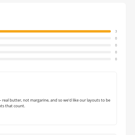
3
0
0
0
0
— real butter, not margarine, and so we'd like our layouts to be
hts that count.