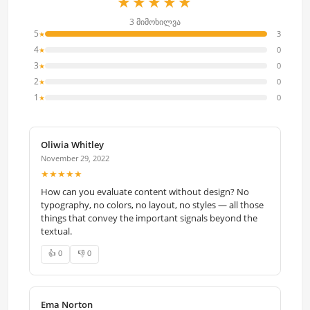
★★★★★
3 მიმოხილვა
5
3
★
4
0
★
3
0
★
2
0
★
1
0
★
Oliwia Whitley
November 29, 2022
★★★★★
How can you evaluate content without design? No
typography, no colors, no layout, no styles — all those
things that convey the important signals beyond the
textual.
👍 0
👎 0
Ema Norton