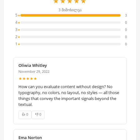
★★★★★
3 მიმოხილვა
5
3
★
4
0
★
3
0
★
2
0
★
1
0
★
Oliwia Whitley
November 29, 2022
★★★★★
How can you evaluate content without design? No
typography, no colors, no layout, no styles — all those
things that convey the important signals beyond the
textual.
👍 0
👎 0
Ema Norton