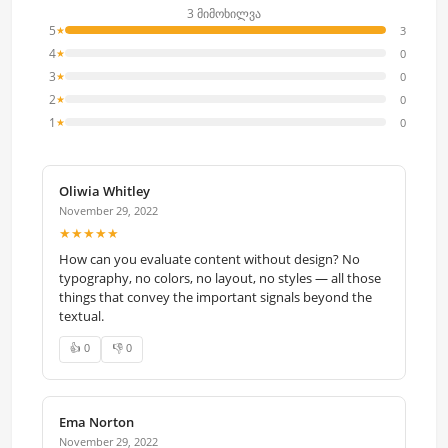
3 მიმოხილვა
5
3
★
4
0
★
3
0
★
2
0
★
1
0
★
Oliwia Whitley
November 29, 2022
★★★★★
How can you evaluate content without design? No
typography, no colors, no layout, no styles — all those
things that convey the important signals beyond the
textual.
👍 0
👎 0
Ema Norton
November 29, 2022