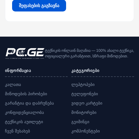
შეფასების გაგზავნა
ტექნიკის ონლაინ მაღაზია — 100% ახალი ტექნიკა,
ოფიციალური გარანტიით, სწრაფი მიწოდებით.
ინფორმაცია
კატეგორიები
კალათა
ლეპტოპები
მიწოდების პირობები
ტელეფონები
გარანტია და დაბრუნება
ვიდეო კარტები
კონფიდენციალობა
მონიტორები
ტექნიკის აუთლეტი
გეიმინგი
ჩვენ შესახებ
კომპონენტები