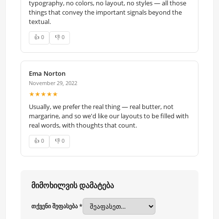
typography, no colors, no layout, no styles — all those
things that convey the important signals beyond the
textual.
👍 0
👎 0
Ema Norton
November 29, 2022
★★★★★
Usually, we prefer the real thing — real butter, not
margarine, and so we'd like our layouts to be filled with
real words, with thoughts that count.
👍 0
👎 0
მიმოხილვის დამატება
თქვენი შეფასება *