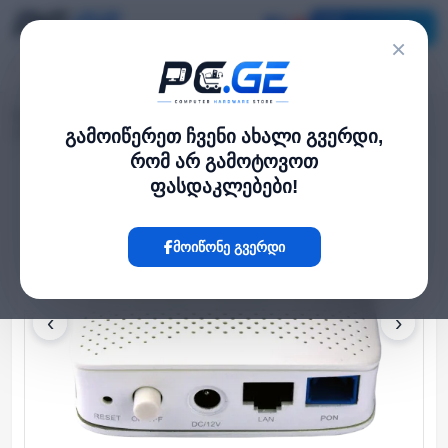
კატალოგი
×
მთავარი
ქსელი და Wi-Fi-ფაიბერი
›
›
xPON ONU，1 GPON/EPON port (SC/UPC)，1GE
გამოიწერეთ ჩვენი ახალი გვერდი,
რომ არ გამოტოვოთ
ფასდაკლებები!
Hot
მოიწონე გვერდი
‹
›