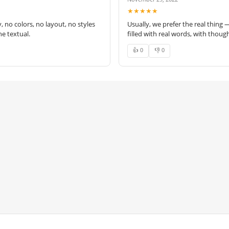
★★★★★
no colors, no layout, no styles
Usually, we prefer the real thing 
e textual.
filled with real words, with thoug
👍 0
👎 0