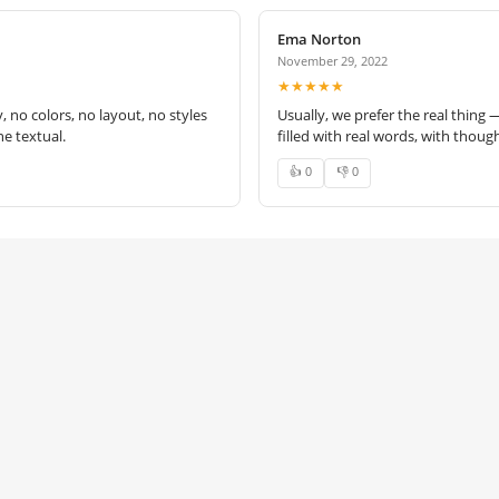
Ema Norton
November 29, 2022
★★★★★
no colors, no layout, no styles
Usually, we prefer the real thing 
e textual.
filled with real words, with thoug
👍 0
👎 0