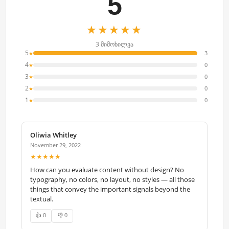
5
★★★★★
3 მიმოხილვა
5
3
★
4
0
★
3
0
★
2
0
★
1
0
★
Oliwia Whitley
November 29, 2022
★★★★★
How can you evaluate content without design? No
typography, no colors, no layout, no styles — all those
things that convey the important signals beyond the
textual.
👍 0
👎 0