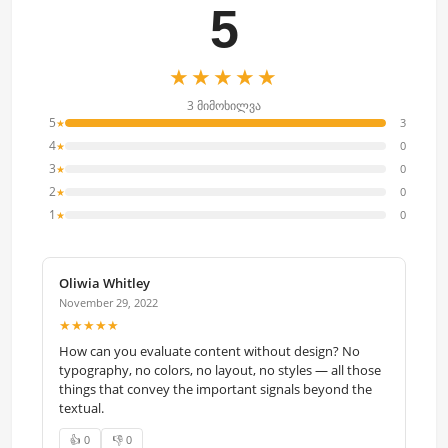
5
★★★★★
3 მიმოხილვა
5
3
★
4
0
★
3
0
★
2
0
★
1
0
★
Oliwia Whitley
November 29, 2022
★★★★★
How can you evaluate content without design? No
typography, no colors, no layout, no styles — all those
things that convey the important signals beyond the
textual.
👍 0
👎 0