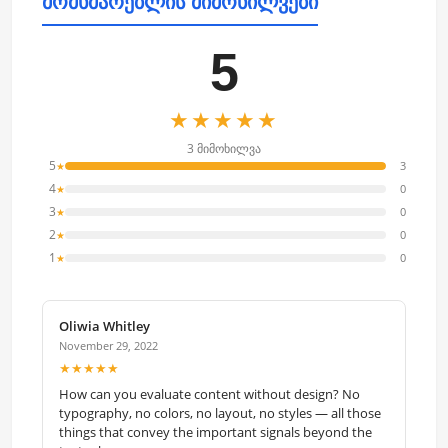
მომხმარებლის მიმოხილვები
5
★★★★★
3 მიმოხილვა
5
3
★
4
0
★
3
0
★
2
0
★
1
0
★
Oliwia Whitley
November 29, 2022
★★★★★
How can you evaluate content without design? No
typography, no colors, no layout, no styles — all those
things that convey the important signals beyond the