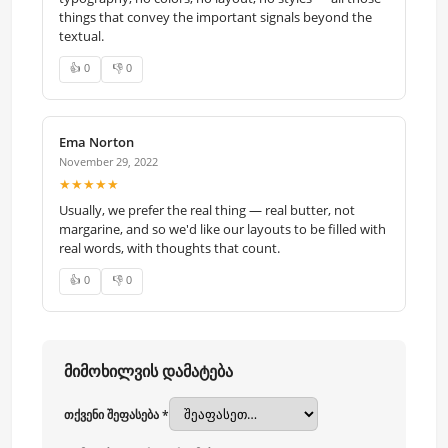
things that convey the important signals beyond the
textual.
👍 0
👎 0
Ema Norton
November 29, 2022
★★★★★
Usually, we prefer the real thing — real butter, not
margarine, and so we'd like our layouts to be filled with
real words, with thoughts that count.
👍 0
👎 0
მიმოხილვის დამატება
თქვენი შეფასება *