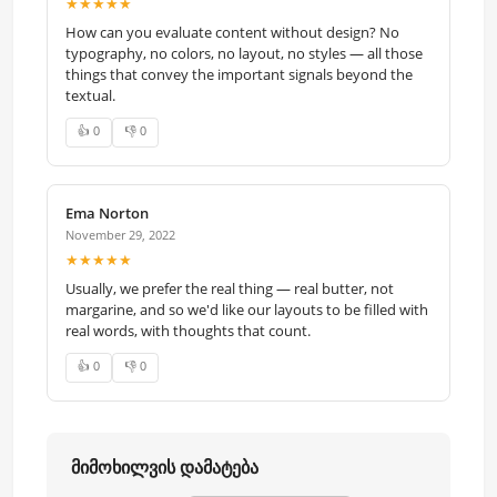
★★★★★
How can you evaluate content without design? No
typography, no colors, no layout, no styles — all those
things that convey the important signals beyond the
textual.
👍 0
👎 0
Ema Norton
November 29, 2022
★★★★★
Usually, we prefer the real thing — real butter, not
margarine, and so we'd like our layouts to be filled with
real words, with thoughts that count.
👍 0
👎 0
მიმოხილვის დამატება