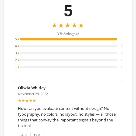
5
★★★★★
3 მიმოხილვა
5
3
★
4
0
★
3
0
★
2
0
★
1
0
★
Oliwia Whitley
November 29, 2022
★★★★★
How can you evaluate content without design? No
typography, no colors, no layout, no styles — all those
things that convey the important signals beyond the
textual.
👍 0
👎 0