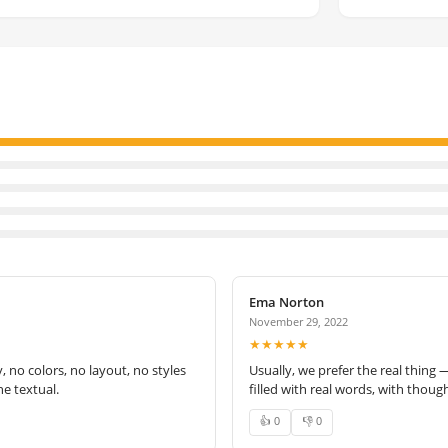
Ema Norton
November 29, 2022
★★★★★
no colors, no layout, no styles
Usually, we prefer the real thing 
e textual.
filled with real words, with thoug
👍 0
👎 0