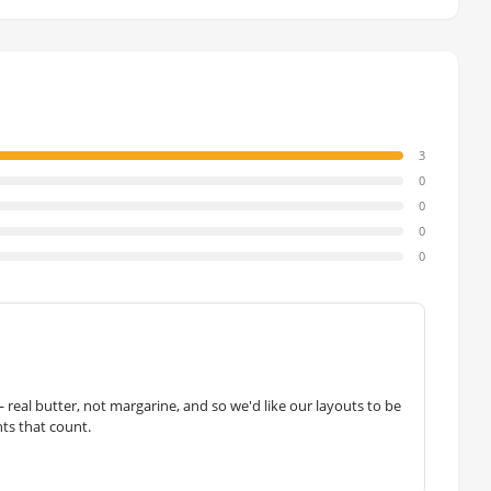
3
0
0
0
0
— real butter, not margarine, and so we'd like our layouts to be
hts that count.