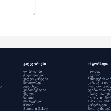
კატეგორიები
ინფორმაცია
ლეპტოპები
კალათა
ტელეფონები
შეკვეთა
ვიდეო კარტები
მიწოდების პი
მონიტორები
გარანტია და 
გეიმინგი
კონფიდენცია
რი
კომპონენტები
ტექნიკის აუთ
ქსელი
სმარტ საათებ
საცავი
4K ტელევიზო
პრინტერები
TWS ყურსასმე
iPhone
კარტრიჯები
Samsung Galaxy
Smart განათებ