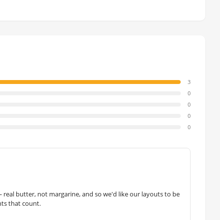
3
0
0
0
0
— real butter, not margarine, and so we'd like our layouts to be
hts that count.