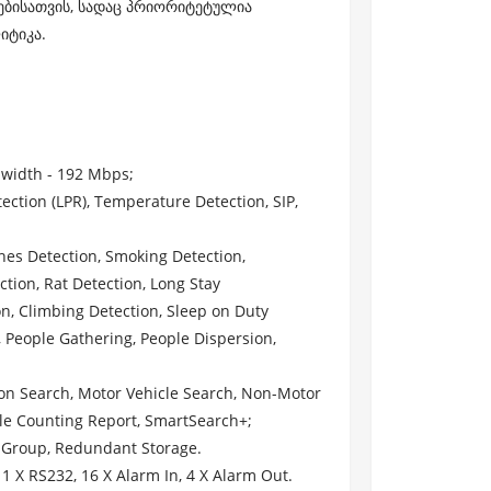
ებისათვის, სადაც პრიორიტეტულია
იტიკა.
width - 192 Mbps;
ection (LPR), Temperature Detection, SIP,
hes Detection, Smoking Detection,
tion, Rat Detection, Long Stay
on, Climbing Detection, Sleep on Duty
 People Gathering, People Dispersion,
ion Search, Motor Vehicle Search, Non-Motor
le Counting Report, SmartSearch+;
k Group, Redundant Storage.
1 X RS232, 16 X Alarm In, 4 X Alarm Out.