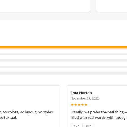
Ema Norton
November 29, 2022
★★★★★
no colors, no layout, no styles
Usually, we prefer the real thing 
e textual.
filled with real words, with thoug
👍 0
👎 0