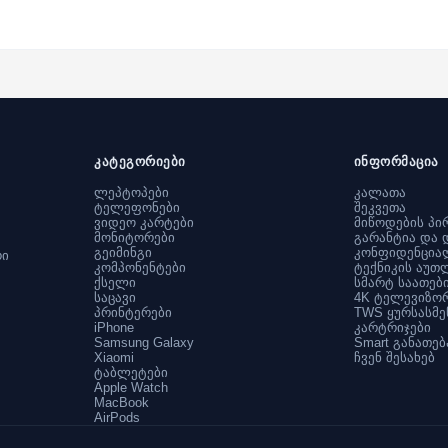
კატეგორიები
ინფორმაცია
ლეპტოპები
კალათა
ტელეფონები
შეკვეთა
ვიდეო კარტები
მიწოდების პი
მონიტორები
გარანტია და 
გეიმინგი
კონფიდენცია
რი
კომპონენტები
ტექნიკის აუთ
ქსელი
სმარტ საათებ
საცავი
4K ტელევიზო
პრინტერები
TWS ყურსასმე
iPhone
კარტრიჯები
Samsung Galaxy
Smart განათებ
Xiaomi
ჩვენ შესახებ
ტაბლეტები
Apple Watch
MacBook
AirPods