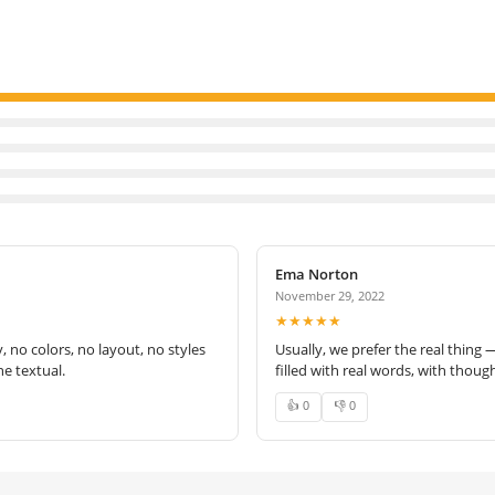
Ema Norton
November 29, 2022
★★★★★
no colors, no layout, no styles
Usually, we prefer the real thing 
e textual.
filled with real words, with thoug
👍 0
👎 0