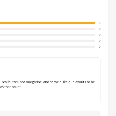
3
0
0
0
0
— real butter, not margarine, and so we'd like our layouts to be
hts that count.