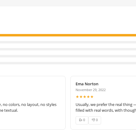
Ema Norton
November 29, 2022
★★★★★
no colors, no layout, no styles
Usually, we prefer the real thing 
e textual.
filled with real words, with thoug
👍 0
👎 0