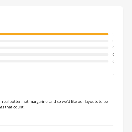
3
0
0
0
0
— real butter, not margarine, and so we'd like our layouts to be
hts that count.