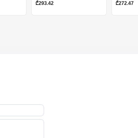
₾293.42
₾272.47