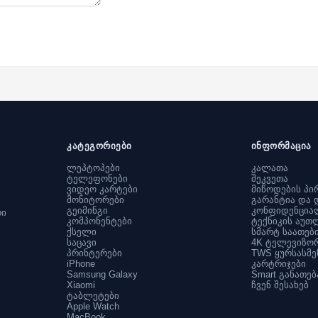
კატეგორიები
ინფორმაცია
ლეპტოპები
კალათა
ტელეფონები
შეკვეთა
ვიდეო კარტები
მიწოდების პი
მონიტორები
გარანტია და 
გეიმინგი
კონფიდენცია
რი
კომპონენტები
ტექნიკის აუთ
ქსელი
სმარტ საათებ
საცავი
4K ტელევიზო
პრინტერები
TWS ყურსასმე
iPhone
კარტრიჯები
Samsung Galaxy
Smart განათებ
Xiaomi
ჩვენ შესახებ
ტაბლეტები
Apple Watch
MacBook